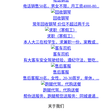
电话销售
电话销售50名，男女不限，月工资4000-80...
回收钢琴
常年回收钢琴 价位不超过两千元
求职（寒假工）
本人大三在校学生，求兼职一份，家教或...
客车司机
有大客车安全驾驶经验，遵纪守法，管吃...
售后客服
售后客服20名，女性，20-30周岁，单休，...
跑腿代驾，代购送餐
帮你送服务，跑腿帮您送服务：同城速递...
关于我们