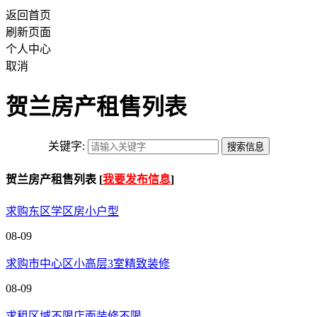
返回首页
刷新页面
个人中心
取消
贺兰房产租售列表
关键字:
贺兰房产租售列表 [
我要发布信息
]
求购东区学区房小户型
08-09
求购市中心区小高层3室精致装修
08-09
求租区域不限店面装修不限