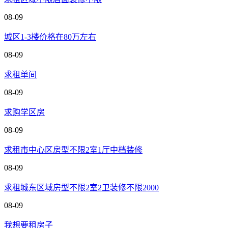
08-09
城区1-3楼价格在80万左右
08-09
求租单间
08-09
求购学区房
08-09
求租市中心区房型不限2室1厅中档装修
08-09
求租城东区域房型不限2室2卫装修不限2000
08-09
我想要租房子