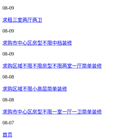
08-09
求租三室两厅两卫
08-09
求购市中心区房型不限中档装修
08-09
求购区域不限不限房型不限两室一厅简单装修
08-08
求购区域不限小高层简单装修
08-08
求购市中心区房型不限一室一厅一卫简单装修
08-07
首页